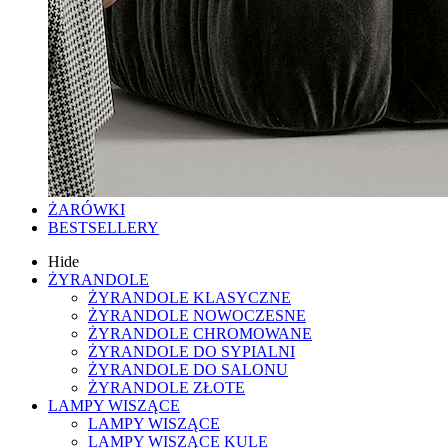
ŻARÓWKI
BESTSELLERY
Hide
ŻYRANDOLE
ŻYRANDOLE KLASYCZNE
ŻYRANDOLE NOWOCZESNE
ŻYRANDOLE CHROMOWANE
ŻYRANDOLE DO SYPIALNI
ŻYRANDOLE DO SALONU
ŻYRANDOLE ZŁOTE
LAMPY WISZĄCE
LAMPY WISZĄCE
LAMPY WISZĄCE KULE