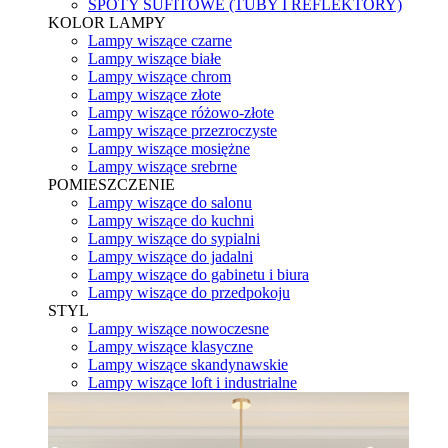
SPOTY SUFITOWE (TUBY I REFLEKTORY)
KOLOR LAMPY
Lampy wiszące czarne
Lampy wiszące białe
Lampy wiszące chrom
Lampy wiszące złote
Lampy wiszące różowo-złote
Lampy wiszące przezroczyste
Lampy wiszące mosiężne
Lampy wiszące srebrne
POMIESZCZENIE
Lampy wiszące do salonu
Lampy wiszące do kuchni
Lampy wiszące do sypialni
Lampy wiszące do jadalni
Lampy wiszące do gabinetu i biura
Lampy wiszące do przedpokoju
STYL
Lampy wiszące nowoczesne
Lampy wiszące klasyczne
Lampy wiszące skandynawskie
Lampy wiszące loft i industrialne