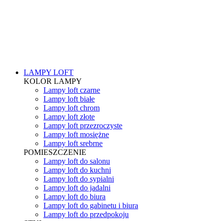
LAMPY LOFT
KOLOR LAMPY
Lampy loft czarne
Lampy loft białe
Lampy loft chrom
Lampy loft złote
Lampy loft przezroczyste
Lampy loft mosiężne
Lampy loft srebrne
POMIESZCZENIE
Lampy loft do salonu
Lampy loft do kuchni
Lampy loft do sypialni
Lampy loft do jadalni
Lampy loft do biura
Lampy loft do gabinetu i biura
Lampy loft do przedpokoju