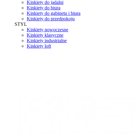
Kinkiety do jadalni
Kinkiety do biura
Kinkiety do gabinetu i biura
Kinkiety do przedpokoju
STYL
Kinkiety nowoczesne
Kinkiety klasyczne
Kinkiety industrialne
Kinkiety loft