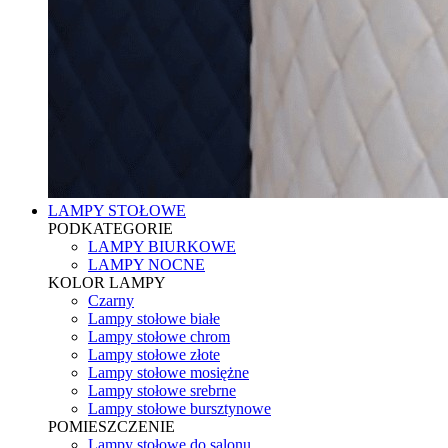
LAMPY STOŁOWE
PODKATEGORIE
LAMPY BIURKOWE
LAMPY NOCNE
KOLOR LAMPY
Czarny
Lampy stołowe białe
Lampy stołowe chrom
Lampy stołowe złote
Lampy stołowe mosiężne
Lampy stołowe srebrne
Lampy stołowe bursztynowe
POMIESZCZENIE
Lampy stołowe do salonu