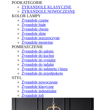
PODKATEGORIE
ŻYRANDOLE KLASYCZNE
ŻYRANDOLE NOWOCZESNE
KOLOR LAMPY
Żyrandole czarne
Żyrandole białe
Żyrandole chrom
Żyrandole złote
Żyrandole przezroczyste
Żyrandole mosiężne
POMIESZCZENIE
Żyrandole do salonu
Żyrandole do kuchni
Żyrandole do sypialni
Żyrandole do jadalni
Żyrandole do gabinetu i biura
Żyrandole do przedpokoju
STYL
Żyrandole nowoczesne
Żyrandole klasyczne
Żyrandole industrialne
Żyrandole loft