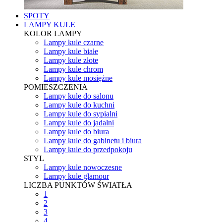
SPOTY
LAMPY KULE
KOLOR LAMPY
Lampy kule czarne
Lampy kule białe
Lampy kule złote
Lampy kule chrom
Lampy kule mosiężne
POMIESZCZENIA
Lampy kule do salonu
Lampy kule do kuchni
Lampy kule do sypialni
Lampy kule do jadalni
Lampy kule do biura
Lampy kule do gabinetu i biura
Lampy kule do przedpokoju
STYL
Lampy kule nowoczesne
Lampy kule glamour
LICZBA PUNKTÓW ŚWIATŁA
1
2
3
4