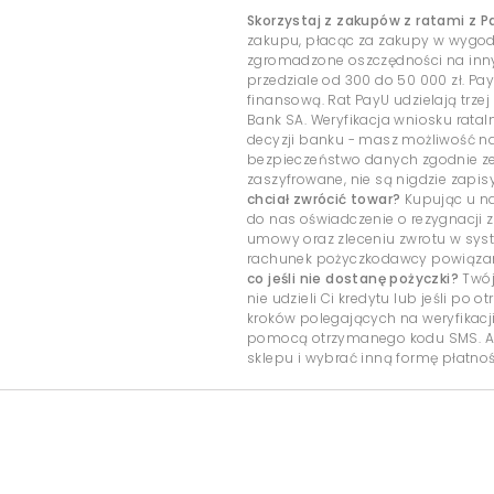
Skorzystaj z zakupów z ratami z P
zakupu, płacąc za zakupy w wygo
zgromadzone oszczędności na inny c
przedziale od 300 do 50 000 zł. Pa
finansową. Rat PayU udzielają trzej
Bank SA. Weryfikacja wniosku rata
decyzji banku - masz możliwość 
bezpieczeństwo danych zgodnie ze
zaszyfrowane, nie są nigdzie zap
chciał zwrócić towar?
Kupując u na
do nas oświadczenie o rezygnacji z
umowy oraz zleceniu zwrotu w sys
rachunek pożyczkodawcy powiązany
co jeśli nie dostanę pożyczki?
Twój
nie udzieli Ci kredytu lub jeśli po
kroków polegających na weryfikacj
pomocą otrzymanego kodu SMS. Ab
sklepu i wybrać inną formę płatnoś