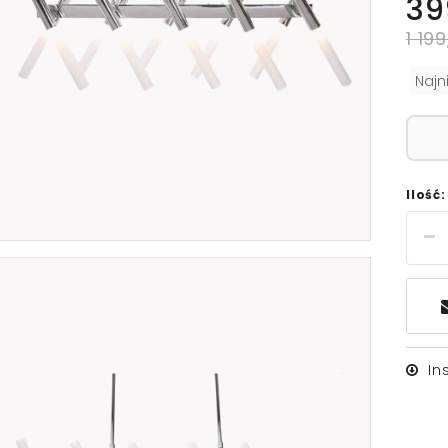
39
1 199
Najn
Ilość:
In