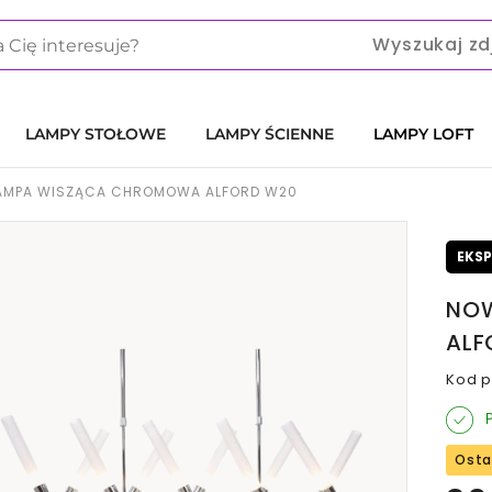
Wyszukaj zd
LAMPY STOŁOWE
LAMPY ŚCIENNE
LAMPY LOFT
AMPA WISZĄCA CHROMOWA ALFORD W20
EKS
NO
ALF
Kod p
P
Osta