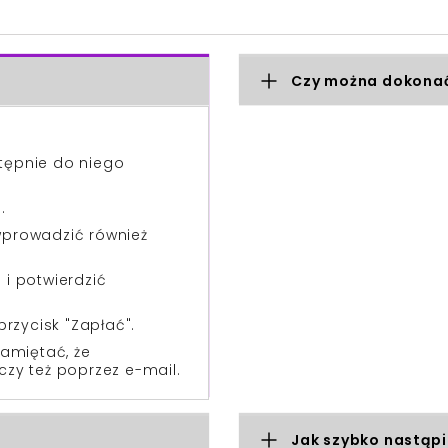
Czy można dokonać
stępnie do niego
.
 wprowadzić również
i potwierdzić
przycisk "Zapłać".
amiętać, że
czy też poprzez e-mail.
Jak szybko nastąpi