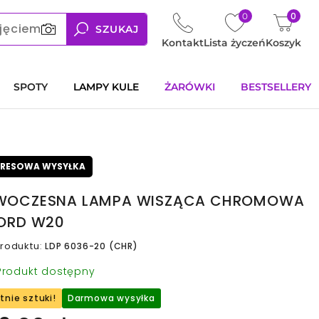
0
0
jęciem
SZUKAJ
Kontakt
Lista życzeń
Koszyk
SPOTY
LAMPY KULE
ŻARÓWKI
BESTSELLERY
PRESOWA WYSYŁKA
WOCZESNA LAMPA WISZĄCA CHROMOWA
ORD W20
roduktu
:
LDP 6036-20 (CHR)
rodukt dostępny
tnie sztuki!
Darmowa wysyłka