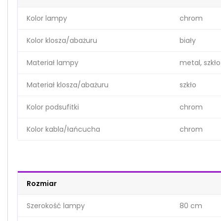
Kolor lampy
chrom
Kolor klosza/abażuru
biały
Materiał lampy
metal, szkło
Materiał klosza/abażuru
szkło
Kolor podsufitki
chrom
Kolor kabla/łańcucha
chrom
Rozmiar
Szerokość lampy
80 cm