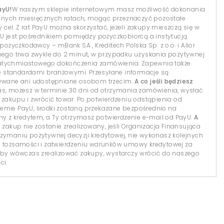
ayU!
W naszym sklepie internetowym masz możliwość dokonania
dnych miesięcznych ratach, mogąc przeznaczyć pozostałe
el. Z rat PayU można skorzystać, jeżeli zakupy mieszczą się w
yU jest pośrednikiem pomiędzy pożyczkobiorcą a instytucją
 pożyczkodawcy – mBank SA , Kreditech Polska Sp. z o.o. i Alior
lnego trwa zwykle do 2 minut, w przypadku uzyskania pozytywnej
natychmiastowego dokończenia zamówienia. Zapewnia także
 standardami branżowymi. Przesyłane informacje są
isywane ani udostępniane osobom trzecim.
A co jeśli będziesz
s, możesz w terminie 30 dni od otrzymania zamówienia, wysłać
 zakupu i zwrócić towar. Po potwierdzeniu odstąpienia od
temie PayU, środki zostaną przekazane bezpośrednio na
 z kredytem, a Ty otrzymasz potwierdzenie e-mail od PayU.
A
 zakup nie zostanie zrealizowany, jeśli Organizacja Finansująca
 otrzymaniu pozytywnej decyzji kredytowej, nie wykonasz kolejnych
i tożsamości i zatwierdzeniu warunków umowy kredytowej za
y wówczas zrealizować zakupy, wystarczy wrócić do naszego
ci.