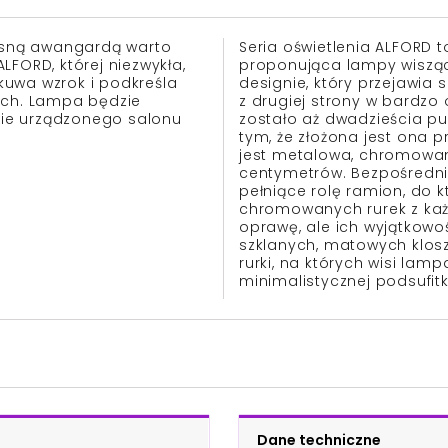
sną awangardą warto
Seria oświetlenia ALFORD t
FORD, której niezwykła,
proponująca lampy wiszą
kuwa wzrok i podkreśla
designie, który przejawia s
ych. Lampa będzie
z drugiej strony w bardzo 
ie urządzonego salonu
zostało aż dwadzieścia p
tym, że złożona jest ona 
jest metalowa, chromowan
centymetrów. Bezpośrednio
pełniące rolę ramion, do
chromowanych rurek z każd
oprawę, ale ich wyjątkow
szklanych, matowych klos
rurki, na których wisi la
minimalistycznej podsufitk
Dane techniczne