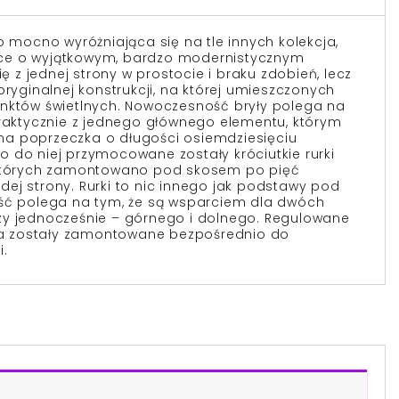
o mocno wyróżniająca się na tle innych kolekcja,
ce o wyjątkowym, bardzo modernistycznym
ię z jednej strony w prostocie i braku zdobień, lecz
oryginalnej konstrukcji, na której umieszczonych
unktów świetlnych. Nowoczesność bryły polega na
praktycznie z jednego głównego elementu, którym
a poprzeczka o długości osiemdziesięciu
 do niej przymocowane zostały króciutkie rurki
 których zamontowano pod skosem po pięć
ej strony. Rurki to nic innego jak podstawy pod
ość polega na tym, że są wsparciem dla dwóch
zy jednocześnie – górnego i dolnego. Regulowane
mpa zostały zamontowane bezpośrednio do
i.