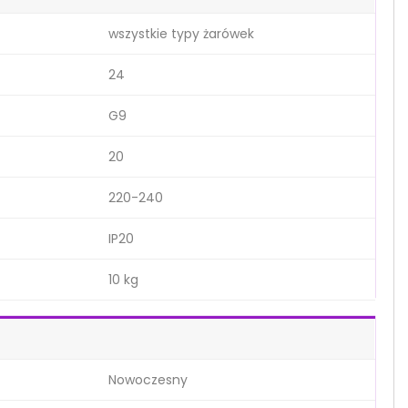
wszystkie typy żarówek
24
G9
20
220-240
IP20
10 kg
Nowoczesny