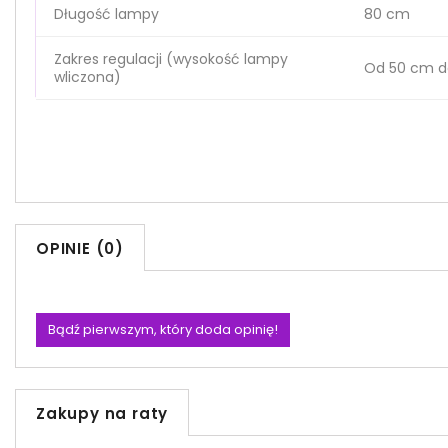
Długość lampy
80 cm
Zakres regulacji (wysokość lampy
Od 50 cm d
wliczona)
OPINIE (0)
Bądź pierwszym, który doda opinię!
Zakupy na raty