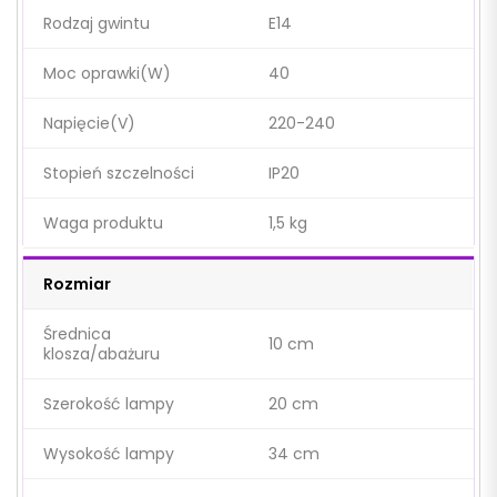
Rodzaj gwintu
E14
Moc oprawki(W)
40
Napięcie(V)
220-240
Stopień szczelności
IP20
Waga produktu
1,5 kg
Rozmiar
Średnica
10 cm
klosza/abażuru
Szerokość lampy
20 cm
Wysokość lampy
34 cm