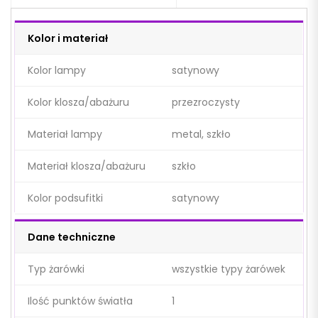
Kolor i materiał
Kolor lampy
satynowy
Kolor klosza/abażuru
przezroczysty
Materiał lampy
metal, szkło
Materiał klosza/abażuru
szkło
Kolor podsufitki
satynowy
Dane techniczne
Typ żarówki
wszystkie typy żarówek
Ilość punktów światła
1