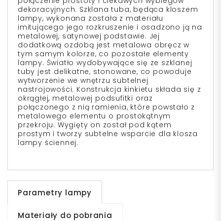
połączenie prostoty i ciekawych wybiegów
dekoracyjnych. Szklana tuba, będąca kloszem
lampy, wykonana została z materiału
imitującego jego rozkruszenie i osadzono ją na
metalowej, satynowej podstawie. Jej
dodatkową ozdobą jest metalowa obręcz w
tym samym kolorze, co pozostałe elementy
lampy. Światło wydobywające się ze szklanej
tuby jest delikatne, stonowane, co powoduje
wytworzenie we wnętrzu subtelnej
nastrojowości. Konstrukcja kinkietu składa się z
okrągłej, metalowej podsufitki oraz
połączonego z nią ramienia, które powstało z
metalowego elementu o prostokątnym
przekroju. Wygięty on został pod kątem
prostym i tworzy subtelne wsparcie dla klosza
lampy ściennej.
Parametry lampy
Materiały do pobrania