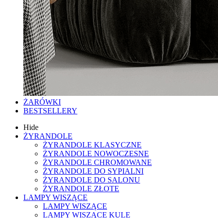
ŻARÓWKI
BESTSELLERY
Hide
ŻYRANDOLE
ŻYRANDOLE KLASYCZNE
ŻYRANDOLE NOWOCZESNE
ŻYRANDOLE CHROMOWANE
ŻYRANDOLE DO SYPIALNI
ŻYRANDOLE DO SALONU
ŻYRANDOLE ZŁOTE
LAMPY WISZĄCE
LAMPY WISZĄCE
LAMPY WISZĄCE KULE