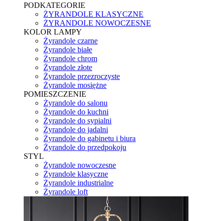
PODKATEGORIE
ŻYRANDOLE KLASYCZNE
ŻYRANDOLE NOWOCZESNE
KOLOR LAMPY
Żyrandole czarne
Żyrandole białe
Żyrandole chrom
Żyrandole złote
Żyrandole przezroczyste
Żyrandole mosiężne
POMIESZCZENIE
Żyrandole do salonu
Żyrandole do kuchni
Żyrandole do sypialni
Żyrandole do jadalni
Żyrandole do gabinetu i biura
Żyrandole do przedpokoju
STYL
Żyrandole nowoczesne
Żyrandole klasyczne
Żyrandole industrialne
Żyrandole loft