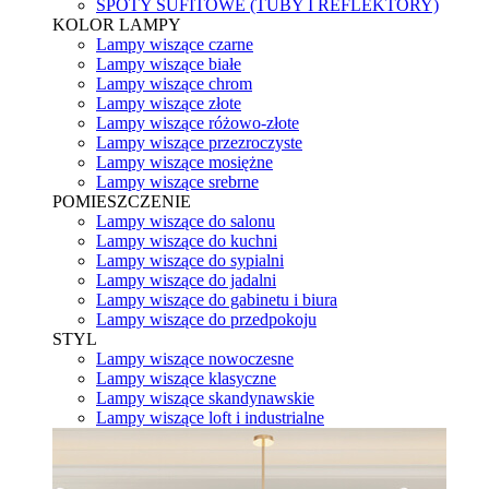
SPOTY SUFITOWE (TUBY I REFLEKTORY)
KOLOR LAMPY
Lampy wiszące czarne
Lampy wiszące białe
Lampy wiszące chrom
Lampy wiszące złote
Lampy wiszące różowo-złote
Lampy wiszące przezroczyste
Lampy wiszące mosiężne
Lampy wiszące srebrne
POMIESZCZENIE
Lampy wiszące do salonu
Lampy wiszące do kuchni
Lampy wiszące do sypialni
Lampy wiszące do jadalni
Lampy wiszące do gabinetu i biura
Lampy wiszące do przedpokoju
STYL
Lampy wiszące nowoczesne
Lampy wiszące klasyczne
Lampy wiszące skandynawskie
Lampy wiszące loft i industrialne