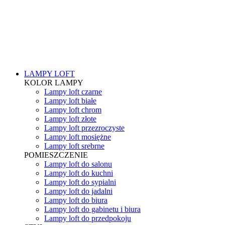
LAMPY LOFT
KOLOR LAMPY
Lampy loft czarne
Lampy loft białe
Lampy loft chrom
Lampy loft złote
Lampy loft przezroczyste
Lampy loft mosiężne
Lampy loft srebrne
POMIESZCZENIE
Lampy loft do salonu
Lampy loft do kuchni
Lampy loft do sypialni
Lampy loft do jadalni
Lampy loft do biura
Lampy loft do gabinetu i biura
Lampy loft do przedpokoju