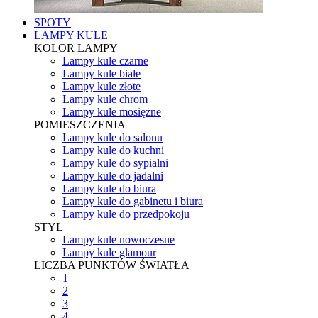
SPOTY
LAMPY KULE
KOLOR LAMPY
Lampy kule czarne
Lampy kule białe
Lampy kule złote
Lampy kule chrom
Lampy kule mosiężne
POMIESZCZENIA
Lampy kule do salonu
Lampy kule do kuchni
Lampy kule do sypialni
Lampy kule do jadalni
Lampy kule do biura
Lampy kule do gabinetu i biura
Lampy kule do przedpokoju
STYL
Lampy kule nowoczesne
Lampy kule glamour
LICZBA PUNKTÓW ŚWIATŁA
1
2
3
4