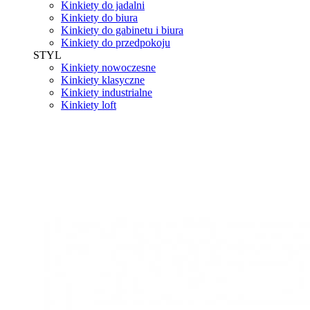
Kinkiety do jadalni
Kinkiety do biura
Kinkiety do gabinetu i biura
Kinkiety do przedpokoju
STYL
Kinkiety nowoczesne
Kinkiety klasyczne
Kinkiety industrialne
Kinkiety loft