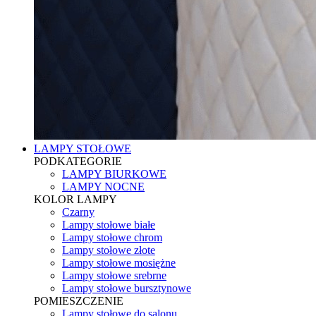
LAMPY STOŁOWE
PODKATEGORIE
LAMPY BIURKOWE
LAMPY NOCNE
KOLOR LAMPY
Czarny
Lampy stołowe białe
Lampy stołowe chrom
Lampy stołowe złote
Lampy stołowe mosiężne
Lampy stołowe srebrne
Lampy stołowe bursztynowe
POMIESZCZENIE
Lampy stołowe do salonu